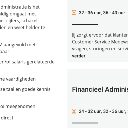
ministratie is het
32 - 36 uur, 36 - 40 uur
vuldig omgaat met
et cijfers, schakelt
en en weet helder te
Jij zorgt ervoor dat klant
Customer Service Medewer
RM aangevuld met
vragen, storingen en servi
kbaar
verder
en/of salaris gerelateerde
he vaardigheden
Financieel Admini
se taal en goede kennis
 mooi meegenomen
24 - 32 uur, 32 - 36 uur,
 direct!