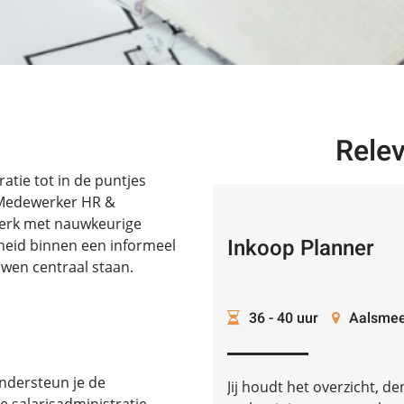
Rele
atie tot in de puntjes
ls Medewerker HR &
werk met nauwkeurige
Inkoop Planner
jkheid binnen een informeel
wen centraal staan.
36 - 40 uur
Aalsmee
ndersteun je de
Jij houdt het overzicht, d