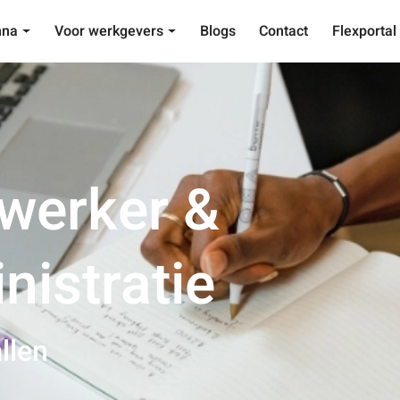
nna
Voor werkgevers
Blogs
Contact
Flexportal
erker &
nistratie
llen