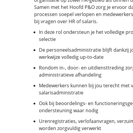
organisatie op zowel HR-gebied als binnen d
Samen met het Hoofd P&O zorg je ervoor dat
processen soepel verlopen en medewerkers
bij vragen over HR of salaris.
In deze rol ondersteun je het volledige p
selectie
De personeelsadministratie blijft dankzij
werkwijze volledig up-to-date
Rondom in-, door- en uitdiensttreding zor
administratieve afhandeling
Medewerkers kunnen bij jou terecht met 
salarisadministratie
Ook bij beoordelings- en functioneringsge
ondersteuning waar nodig
Urenregistraties, verlofaanvragen, verzu
worden zorgvuldig verwerkt