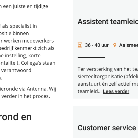
een juiste en tijdige
Assistent teamlei
als specialist in
ositie binnen
uur werken medewerkers
36 - 40 uur
Aalsmee
edrijf kenmerkt zich als
 instelling, korte
aliteit. Collega’s staan
Ter versterking van het 
or verantwoord
sierteeltorganisatie (afde
.
aanstuurt én zelf actief m
tieronde via Antenna. Wij
teamleid...
Lees verder
verder in het proces.
rond en
Customer servic