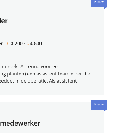
Nieuw
der
r
3.200 -
4.500
€
€
team zoekt Antenna voor een
ling planten) een assistent teamleider die
eedoet in de operatie. Als assistent
Nieuw
e medewerker