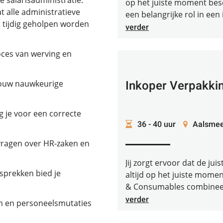
e salarisadministratie.
op het juiste moment besc
 alle administratieve
een belangrijke rol in een 
 tijdig geholpen worden
verder
roces van werving en
Inkoper Verpakki
 jouw nauwkeurige
g je voor een correcte
36 - 40 uur
Aalsmee
vragen over HR-zaken en
Jij zorgt ervoor dat de ju
sprekken bied je
altijd op het juiste mome
& Consumables combineer 
verder
im en personeelsmutaties