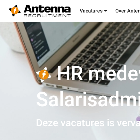
Vacatures
Over Ante
HR medew
Salarisadmi
Deze vacatures is verva