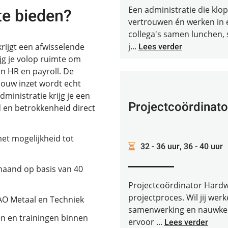
Een administratie die klo
te bieden?
vertrouwen én werken in
collega's samen lunchen, 
j...
Lees verder
 krijgt een afwisselende
ijg je volop ruimte om
an HR en payroll. De
 jouw inzet wordt echt
inistratie krijg je een
Projectcoördinat
d en betrokkenheid direct
et mogelijkheid tot
32 - 36 uur, 36 - 40 uur
maand op basis van 40
Projectcoördinator Hardwa
projectproces. Wil jij werk
O Metaal en Techniek
samenwerking en nauwkeur
en en trainingen binnen
ervoor ...
Lees verder