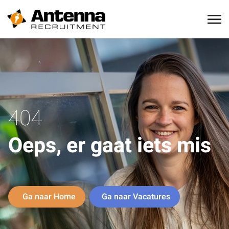
404
Oeps, er gaat iets mis
Ga naar Home
Ga naar Vacatures