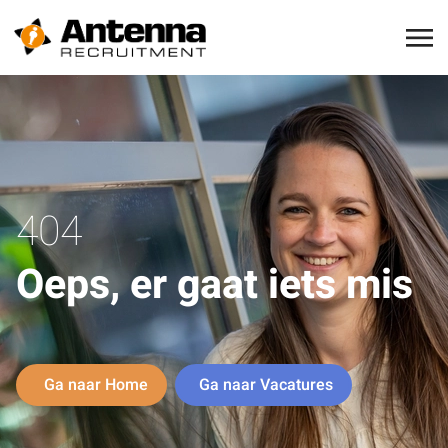
404
Oeps, er gaat iets mis
Ga naar Home
Ga naar Vacatures