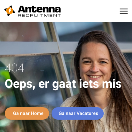
404
Oeps, er gaat iets mis
Ga naar Home
Ga naar Vacatures