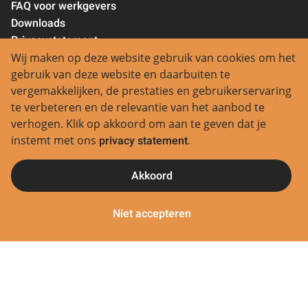
FAQ voor werkgevers
Downloads
Privacystatement
Wij maken op deze website gebruik van cookies om het
Contact
gebruik van deze website en daarbuiten te
vergemakkelijken, de prestaties en gebruikerservaring
Regio Aalsmeer:
te verbeteren en de relevantie van het aanbod te
0297 380 580
verhogen. Klik op akkoord om aan te geven dat je
Regio Groene Hart:
instemt met ons
privacy statement
.
0172 245 945
Regio Haarlemmermeer:
Akkoord
0252 629 729
Regio Amsterdam:
Niet accepteren
020 6124945
Regio Rotterdam:
010 8907595