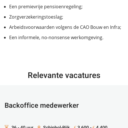
Een premievrije pensioenregeling;
Zorgverzekeringstoeslag;
Arbeidsvoorwaarden volgens de CAO Bouw en Infra;
Een informele, no-nonsense werkomgeving.
Relevante vacatures
Backoffice medewerker
36 - 40 uur
Schiphol-Rijk
3.600 -
4.400
€
€