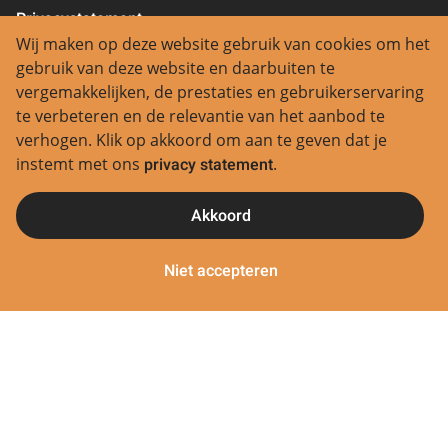
Privacystatement
Wij maken op deze website gebruik van cookies om het
Contact
gebruik van deze website en daarbuiten te
vergemakkelijken, de prestaties en gebruikerservaring
Regio Aalsmeer:
te verbeteren en de relevantie van het aanbod te
0297 380 580
verhogen. Klik op akkoord om aan te geven dat je
Regio Groene Hart:
instemt met ons
privacy statement
.
0172 245 945
Regio Haarlemmermeer:
Akkoord
0252 629 729
Regio Amsterdam:
Niet accepteren
020 6124945
Regio Rotterdam:
010 8907595