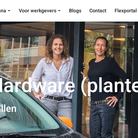
nna
Voor werkgevers
Blogs
Contact
Flexportal
ardware (plant
llen