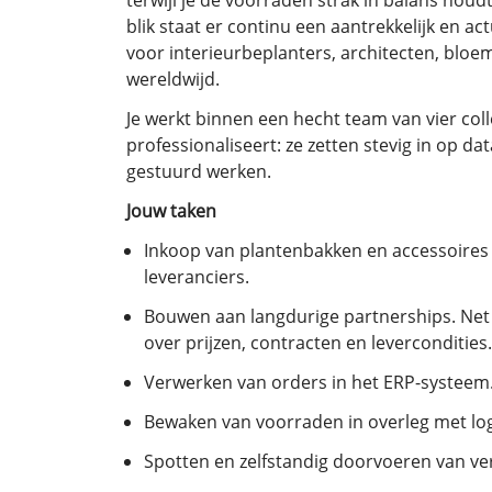
terwijl je de voorraden strak in balans houd
blik staat er continu een aantrekkelijk en ac
voor interieurbeplanters, architecten, blo
wereldwijd.
Je werkt binnen een hecht team van vier coll
professionaliseert: ze zetten stevig in op d
gestuurd werken.
Jouw taken
Inkoop van plantenbakken en accessoires b
leveranciers.
Bouwen aan langdurige partnerships. Net
over prijzen, contracten en levercondities.
Verwerken van orders in het ERP-systeem
Bewaken van voorraden in overleg met log
Spotten en zelfstandig doorvoeren van ve