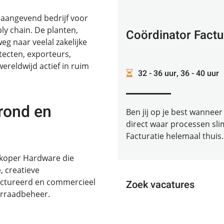
onaangevend bedrijf voor
ly chain. De planten,
Coördinator Factu
 naar veelal zakelijke
itecten, exporteurs,
ereldwijd actief in ruim
32 - 36 uur, 36 - 40 uur
rond en
Ben jij op je best wanneer 
direct waar processen sli
Facturatie helemaal thuis. 
Inkoper Hardware die
 creatieve
tructureerd en commercieel
Zoek vacatures
orraadbeheer.