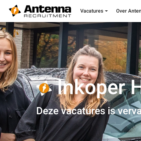
Vacatures
Over Ante
Inkoper H
Deze vacatures is verva