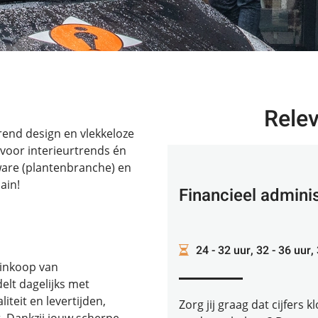
Rele
rend design en vlekkeloze
l voor interieurtrends én
ware (plantenbranche) en
ain!
Financieel admini
24 - 32 uur, 32 - 36 uur,
e inkoop van
elt dagelijks met
liteit en levertijden,
Zorg jij graag dat cijfers