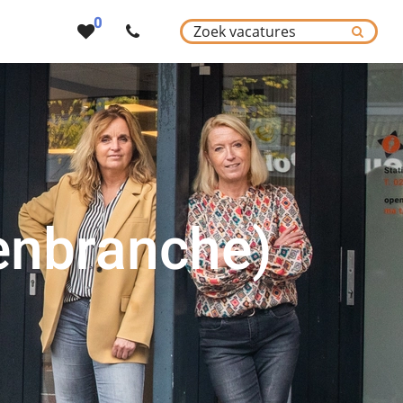
0
enbranche)