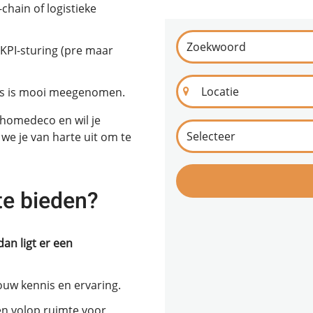
hain of logistieke
KPI-sturing (pre maar
its is mooi meegenomen.
f homedeco en wil je
e je van harte uit om te
te bieden?
dan ligt er een
uw kennis en ervaring.
en volop ruimte voor