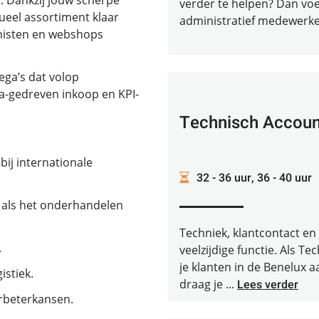
t. Dankzij jouw scherpe
verder te helpen? Dan voel j
tueel assortiment klaar
administratief medewerker 
emisten en webshops
ega’s dat volop
ata-gedreven inkoop en KPI-
Technisch Accoun
ij internationale
32 - 36 uur, 36 - 40 uur
 als het onderhandelen
Techniek, klantcontact e
.
veelzijdige functie. Als 
je klanten in de Benelux 
istiek.
draag je ...
Lees verder
rbeterkansen.