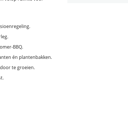
sioenregeling.
leg.
n zomer-BBQ.
nten én plantenbakken.
door te groeien.
t.