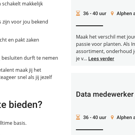
 schakelt makkelijk
36 - 40 uur
Alphen a
s zijn voor jou bekend
Maak het verschil met jo
cht en pakt zaken
passie voor planten. Als 
assortiment, onderhoud je
g besluiten durft te nemen
je v...
Lees verder
talent maak jij het
geer snel als jij jezelf
Data medewerker
te bieden?
36 - 40 uur
Alphen a
ltime basis.
.