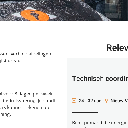
Rele
ssen, verbind afdelingen
jfsbureau.
Technisch coordi
ol voor 3 dagen per week
24 - 32 uur
Nieuw-V
 bedrijfsvoering. Je houdt
ega’s kunnen rekenen op
uning.
Ben jij iemand die energie