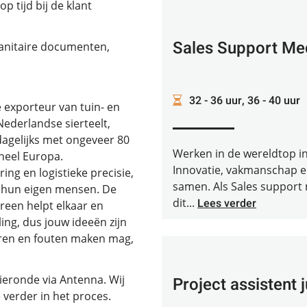
p tijd bij de klant
Sales Support M
sanitaire documenten,
32 - 36 uur, 36 - 40 uur
e exporteur van tuin- en
Nederlandse sierteelt,
dagelijks met ongeveer 80
Werken in de wereldtop i
heel Europa.
Innovatie, vakmanschap en
ng en logistieke precisie,
samen. Als Sales support
n hun eigen mensen. De
dit...
Lees verder
ereen helpt elkaar en
ing, dus jouw ideeën zijn
eren en fouten maken mag,
tieronde via Antenna. Wij
Project assistent 
verder in het proces.