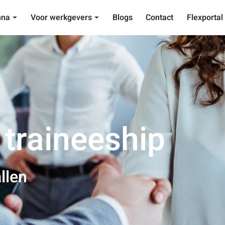
nna
Voor werkgevers
Blogs
Contact
Flexportal
traineeship
llen