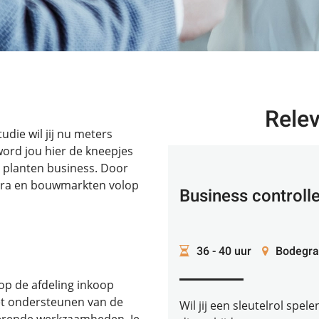
Rele
die wil jij nu meters
word jou hier de kneepjes
l planten business. Door
tra en bouwmarkten volop
Business controll
36 - 40 uur
Bodegra
 op de afdeling inkoop
het ondersteunen van de
Wil jij een sleutelrol spe