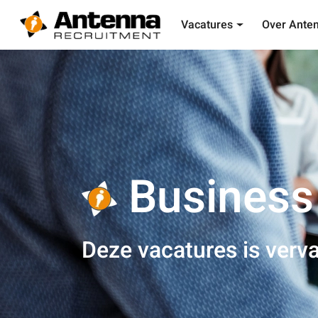
Vacatures
Over Ante
Business 
Deze vacatures is verva