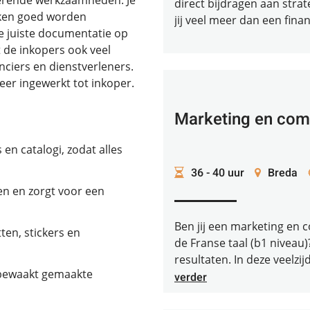
inerende werkzaamheden. Je
direct bijdragen aan stra
raken goed worden
jij veel meer dan een financ
e juiste documentatie op
t de inkopers ook veel
nciers en dienstverleners.
eer ingewerkt tot inkoper.
Marketing en co
 en catalogi, zodat alles
36 - 40 uur
Breda
men en zorgt voor een
Ben jij een marketing en
ten, stickers en
de Franse taal (b1 niveau)
resultaten. In deze veelzij
 bewaakt gemaakte
verder