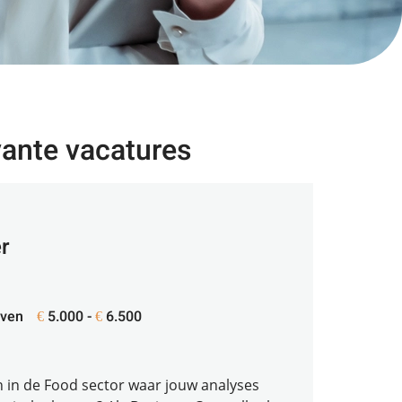
vante vacatures
er
ven
5.000 -
6.500
€
€
len in de Food sector waar jouw analyses