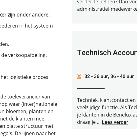
verder te helpen? Dan voel j
administratief medewerker 
er zijn onder andere:
oederen in het systeem
den.
Technisch Accoun
 de verkoopafdeling.
32 - 36 uur, 36 - 40 uur
het logistieke proces.
nde toeleverancier van
Techniek, klantcontact e
hop waar (inter)nationale
veelzijdige functie. Als 
hun bloemen, planten en
je klanten in de Benelux 
 met de klanten mee;
draag je ...
Lees verder
en platte structuur met
ga's. De lijnen naar het