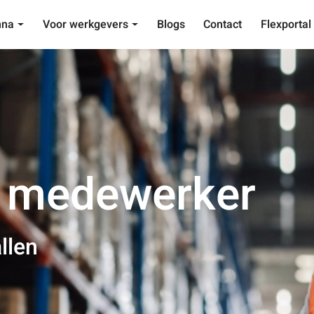
nna
Voor werkgevers
Blogs
Contact
Flexportal
k medewerker
llen