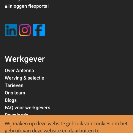
Inloggen flexportal
Werkgever
Over Antenna
Werving & selectie
Tarieven
Ons team
Blogs
FAQ voor werkgevers
Downloads
Privacystatement
Wij maken op deze website gebruik van cookies om het
gebruik van deze website en daarbuiten te