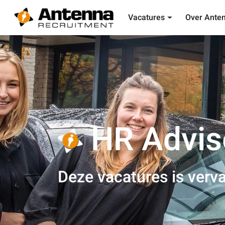
Vacatures
Over Ante
HR Advis
Deze vacatures is verva