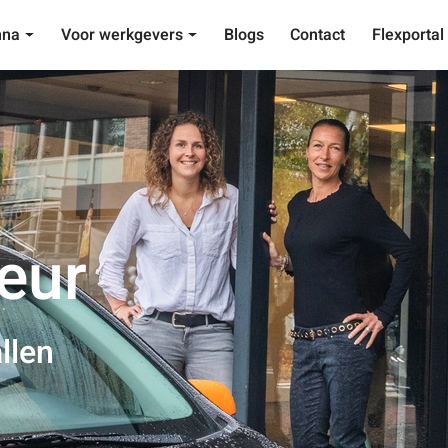
nna
Voor werkgevers
Blogs
Contact
Flexportal
eur
llen