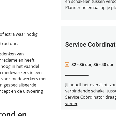
en schakelen tussen verschi
Planner helemaal op je plek.
f extra waar nodig.
Service Coördinat
structuur.
bedenken van
enreclame en heeft
32 - 36 uur, 36 - 40 uur
hoog in het vaandel
en medewerkers in een
mte voor medewerkers met
Jij houdt het overzicht, z
en gespecialiseerde
verbindende schakel tusse
cept en de uitvoering
Service Coördinator draag 
verder
rond en