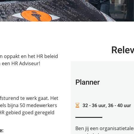
Rele
en oppakt en het HR beleid
n een HR Adviseur!
Planner
lfsturend te werk gaat. Het
32 - 36 uur, 36 - 40 uur
dels bijna 50 medewerkers
p HR gebied goed geregeld
Ben jij een organisatietal
e: