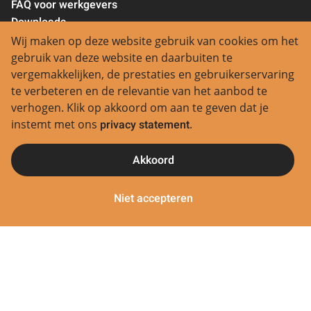
FAQ voor werkgevers
Downloads
Privacystatement
Wij maken op deze website gebruik van cookies om het
gebruik van deze website en daarbuiten te
Contact
vergemakkelijken, de prestaties en gebruikerservaring
te verbeteren en de relevantie van het aanbod te
Regio Aalsmeer:
verhogen. Klik op akkoord om aan te geven dat je
0297 380 580
instemt met ons
privacy statement
.
Regio Groene Hart:
0172 245 945
Akkoord
Regio Haarlemmermeer:
0252 629 729
Niet accepteren
Regio Amsterdam:
020 6124945
Regio Rotterdam:
010 8907595