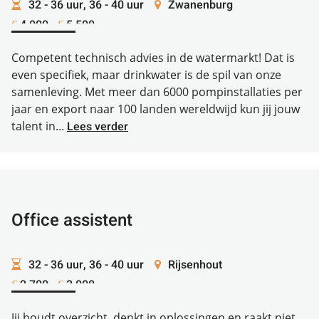
32 - 36 uur, 36 - 40 uur
Zwanenburg
4.000 -
5.500
€
€
Competent technisch advies in de watermarkt! Dat is
even specifiek, maar drinkwater is de spil van onze
samenleving. Met meer dan 6000 pompinstallaties per
jaar en export naar 100 landen wereldwijd kun jij jouw
talent in...
Lees verder
Office assistent
32 - 36 uur, 36 - 40 uur
Rijsenhout
2.700 -
3.000
€
€
Jij houdt overzicht, denkt in oplossingen en raakt niet