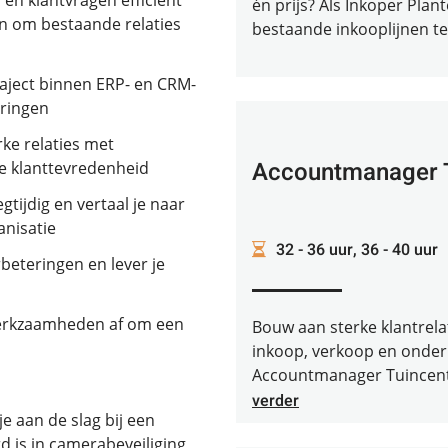
 en klantvragen efficiënt
én prijs? Als Inkoper Plant
en om bestaande relaties
bestaande inkooplijnen te 
traject binnen ERP- en CRM-
eringen
ke relaties met
Accountmanager T
de klanttevredenheid
tijdig en vertaal je naar
anisatie
32 - 36 uur, 36 - 40 uur
beteringen en lever je
 werkzaamheden af om een
Bouw aan sterke klantrela
inkoop, verkoop en ondern
Accountmanager Tuincentra
verder
e aan de slag bij een
rd is in camerabeveiliging