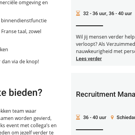
ommerciële omgeving en
32 - 36 uur, 36 - 40 uur
e binnendienstfunctie
Franse taal, zowel
Wil jij mensen verder hel
verloopt? Als Verzuimmed
rken
nauwkeurigheid met persoo
Lees verder
 dan via de knop!
te bieden?
Recruitment Mana
rokken team waar
36 - 40 uur
Schied
 samen worden gevierd,
jks event met collega’s en
eden om jezelf verder te