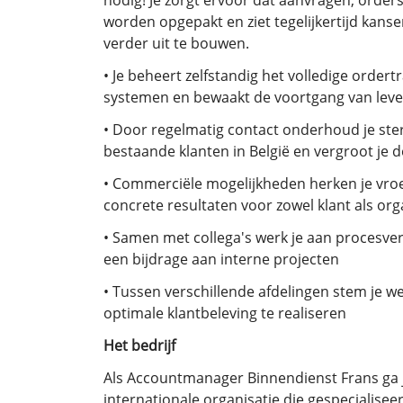
nodig! Je zorgt ervoor dat aanvragen, orders
worden opgepakt en ziet tegelijkertijd kans
verder uit te bouwen.
• Je beheert zelfstandig het volledige order
systemen en bewaakt de voortgang van lev
• Door regelmatig contact onderhoud je ster
bestaande klanten in België en vergroot je 
• Commerciële mogelijkheden herken je vroeg
concrete resultaten voor zowel klant als org
• Samen met collega's werk je aan procesver
een bijdrage aan interne projecten
• Tussen verschillende afdelingen stem je
optimale klantbeleving te realiseren
Het bedrijf
Als Accountmanager Binnendienst Frans ga j
internationale organisatie die gespecialisee