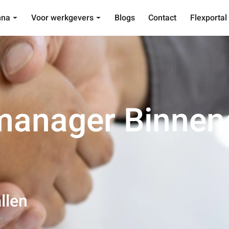
nna
Voor werkgevers
Blogs
Contact
Flexportal
anager Binnen
llen