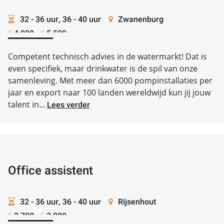
32 - 36 uur, 36 - 40 uur
Zwanenburg
4.000 -
5.500
€
€
Competent technisch advies in de watermarkt! Dat is
even specifiek, maar drinkwater is de spil van onze
samenleving. Met meer dan 6000 pompinstallaties per
jaar en export naar 100 landen wereldwijd kun jij jouw
talent in...
Lees verder
Office assistent
32 - 36 uur, 36 - 40 uur
Rijsenhout
2.700 -
3.000
€
€